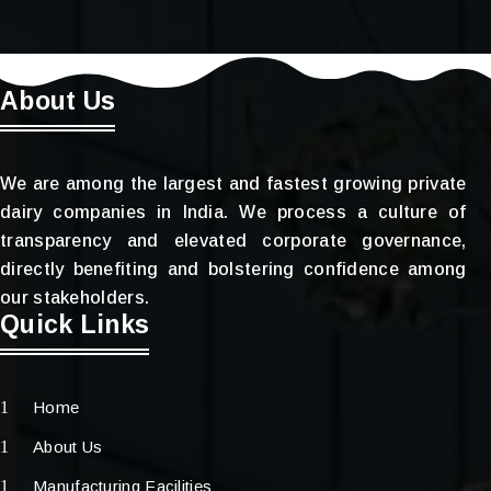
About Us
We are among the largest and fastest growing private
dairy companies in India. We process a culture of
transparency and elevated corporate governance,
directly benefiting and bolstering confidence among
our stakeholders.
Quick Links
Home
About Us
Manufacturing Facilities