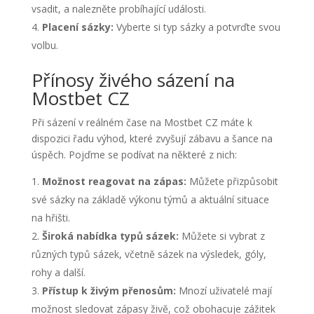
vsadit, a nalezněte probíhající události.
Placení sázky:
Vyberte si typ sázky a potvrďte svou
volbu.
Přínosy živého sázení na
Mostbet CZ
Při sázení v reálném čase na Mostbet CZ máte k
dispozici řadu výhod, které zvyšují zábavu a šance na
úspěch. Pojďme se podívat na některé z nich:
Možnost reagovat na zápas:
Můžete přizpůsobit
své sázky na základě výkonu týmů a aktuální situace
na hřišti.
Široká nabídka typů sázek:
Můžete si vybrat z
různých typů sázek, včetně sázek na výsledek, góly,
rohy a další.
Přístup k živým přenosům:
Mnozí uživatelé mají
možnost sledovat zápasy živě, což obohacuje zážitek