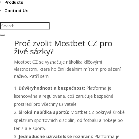
sázení. Tento článek prozkoumá, proč byste měli
Products
vyzkoušet Mostbet CZ jako svoji primární destinaci pro
Contact Us
živé sázky. Zjistíte také, jaké výhody nabízí, jaká je
uživatelská zkušenost a jak se stát součástí této
rozmanité komunity sázejících.
Proč zvolit Mostbet CZ pro
živé sázky?
Mostbet CZ se vyznačuje několika klíčovými
vlastnostmi, které ho činí ideálním místem pro sázení
naživo. Patří sem:
Důvěryhodnost a bezpečnost:
Platforma je
licencována a regulována, což zaručuje bezpečné
prostředí pro všechny uživatele.
Široká nabídka sportů:
Mostbet CZ pokrývá široké
spektrum sportovních disciplín, od fotbalu a hokeje po
tenis a e-sporty.
Jednoduché uživatelské rozhraní:
Platforma je