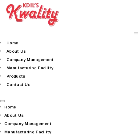
Home
Mostbet CZ: Ultimátní
About Us
destinace pro živé sázky
Company Management
Manufacturing Facility
by
admlnlx
|
Apr 22, 2026
|
Uncategorized
|
0
Products
comments
Contact Us
Mostbet CZ: Ultimátní
destinace pro živé sázky
Home
About Us
Živé sázky se stávají stále populárnějšími v sázkovém
Company Management
průmyslu a Mostbet CZ se ukazuje jako ideální
Manufacturing Facility
platforma pro všechny fanoušky této vzrušující formy