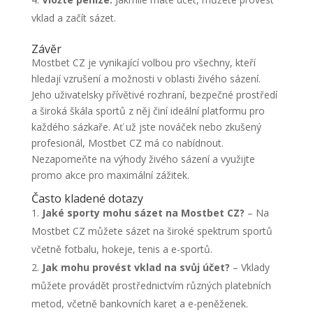
vklad a začít sázet.
Závěr
Mostbet CZ je vynikající volbou pro všechny, kteří
hledají vzrušení a možnosti v oblasti živého sázení.
Jeho uživatelsky přívětivé rozhraní, bezpečné prostředí
a široká škála sportů z něj činí ideální platformu pro
každého sázkaře. Ať už jste nováček nebo zkušený
profesionál, Mostbet CZ má co nabídnout.
Nezapomeňte na výhody živého sázení a využijte
promo akce pro maximální zážitek.
Často kladené dotazy
Jaké sporty mohu sázet na Mostbet CZ?
– Na
Mostbet CZ můžete sázet na široké spektrum sportů
včetně fotbalu, hokeje, tenis a e-sportů.
Jak mohu provést vklad na svůj účet?
– Vklady
můžete provádět prostřednictvím různých platebních
metod, včetně bankovních karet a e-peněženek.