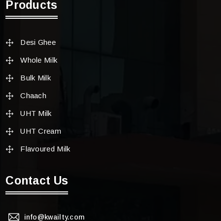
Products
Desi Ghee
Whole Milk
Bulk Milk
Chaach
UHT Milk
UHT Cream
Flavoured Milk
Contact Us
info@kwailty.com