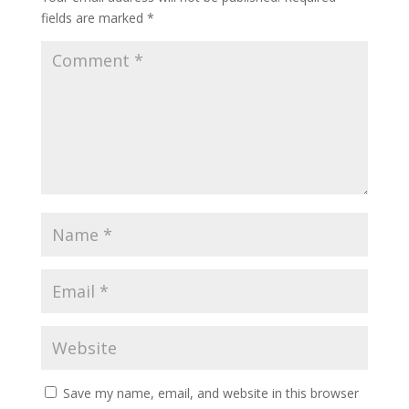
fields are marked
*
Save my name, email, and website in this browser