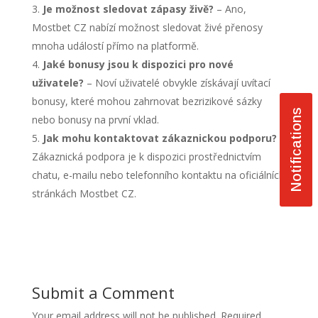
Je možnost sledovat zápasy živě?
– Ano,
Mostbet CZ nabízí možnost sledovat živé přenosy
mnoha událostí přímo na platformě.
Jaké bonusy jsou k dispozici pro nové
uživatele?
– Noví uživatelé obvykle získávají uvítací
bonusy, které mohou zahrnovat bezrizikové sázky
Notifications
nebo bonusy na první vklad.
Jak mohu kontaktovat zákaznickou podporu?
–
Zákaznická podpora je k dispozici prostřednictvím
chatu, e-mailu nebo telefonního kontaktu na oficiálních
stránkách Mostbet CZ.
Submit a Comment
Your email address will not be published.
Required