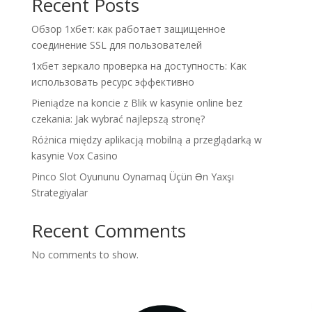
Recent Posts
i
v
Обзор 1хбет: как работает защищенное
e
соединение SSL для пользователей
:
1хбет зеркало проверка на доступность: Как
использовать ресурс эффективно
Pieniądze na koncie z Blik w kasynie online bez
czekania: Jak wybrać najlepszą stronę?
Różnica między aplikacją mobilną a przeglądarką w
kasynie Vox Casino
Pinco Slot Oyununu Oynamaq Üçün Ən Yaxşı
Strategiyalar
Recent Comments
No comments to show.