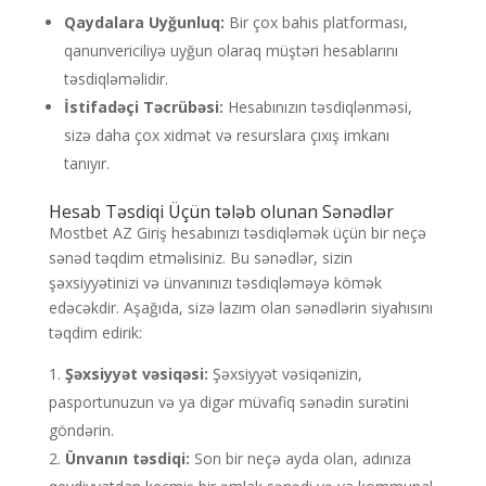
Qaydalara Uyğunluq:
Bir çox bahis platforması,
qanunvericiliyə uyğun olaraq müştəri hesablarını
təsdiqləməlidir.
İstifadəçi Təcrübəsi:
Hesabınızın təsdiqlənməsi,
sizə daha çox xidmət və resurslara çıxış imkanı
tanıyır.
Hesab Təsdiqi Üçün tələb olunan Sənədlər
Mostbet AZ Giriş hesabınızı təsdiqləmək üçün bir neçə
sənəd təqdim etməlisiniz. Bu sənədlər, sizin
şəxsiyyətinizi və ünvanınızı təsdiqləməyə kömək
edəcəkdir. Aşağıda, sizə lazım olan sənədlərin siyahısını
təqdim edirik:
Şəxsiyyət vəsiqəsi:
Şəxsiyyət vəsiqənizin,
pasportunuzun və ya digər müvafiq sənədin surətini
göndərin.
Ünvanın təsdiqi:
Son bir neçə ayda olan, adınıza