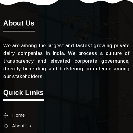
About Us
We are among the largest and fastest growing private
dairy companies in India. We process a culture of
transparency and elevated corporate governance,
directly benefiting and bolstering confidence among
our stakeholders.
Quick Links
Home
About Us