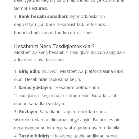
qeydiyyatdan keçmiş bir əmlak sənədi və ya kommunal
xidmət Fakturası.
Bank hesabı sənədləri:
Əgər ödənişlər və
depozitlər üçün bank hesabı istifadə edirsinizsə,
bununla bağlı sənəd təqdim etməlisiniz.
Hesabınızı Necə Təsdiqləmək olar?
Mostbet AZ Giriş hesabınızı təsdiqləmək üçün aşağıdakı
addımları izləyə bilərsiniz:
Giriş edin:
İlk əvvəl, Mostbet AZ platformasına daxil
olun. Hesabınızın tablosuna keçin.
Sənəd yükləyin:
“Hesabım” bölməsində
“Təsdiqləmə” seçimindən istifadə edin. Burada tələb
olunan sənədləri yükləyin.
Gözləyin:
Sənədlərini təqdim etdikdən sonra,
sistemin onları təsdiqləməsini gözləyin. Bu proses bir
neçə dəqiqədən bir neçə saata qədər davam edə bilər.
Təsdiq bildirişi:
Hesabınız təsdiqləndikdən sonra,