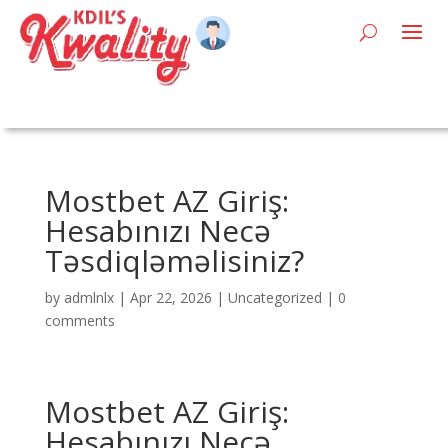
Mostbet AZ Giriş:
Hesabınızı Necə
Təsdiqləməlisiniz?
by
admlnlx
|
Apr 22, 2026
|
Uncategorized
|
0
comments
Mostbet AZ Giriş:
Hesabınızı Necə