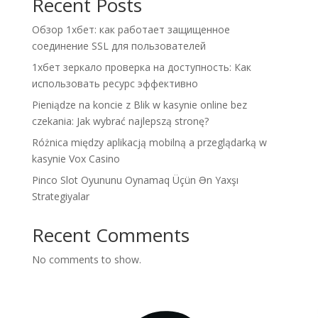
Recent Posts
i
v
Обзор 1хбет: как работает защищенное
e
соединение SSL для пользователей
:
1хбет зеркало проверка на доступность: Как
использовать ресурс эффективно
Pieniądze na koncie z Blik w kasynie online bez
czekania: Jak wybrać najlepszą stronę?
Różnica między aplikacją mobilną a przeglądarką w
kasynie Vox Casino
Pinco Slot Oyununu Oynamaq Üçün Ən Yaxşı
Strategiyalar
Recent Comments
No comments to show.