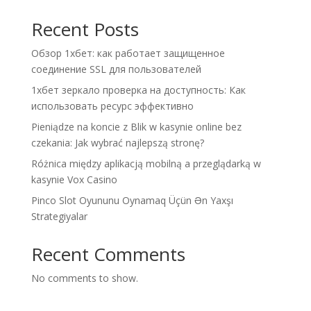
t
Recent Posts
i
v
Обзор 1хбет: как работает защищенное
e
соединение SSL для пользователей
:
1хбет зеркало проверка на доступность: Как
использовать ресурс эффективно
Pieniądze na koncie z Blik w kasynie online bez
czekania: Jak wybrać najlepszą stronę?
Różnica między aplikacją mobilną a przeglądarką w
kasynie Vox Casino
Pinco Slot Oyununu Oynamaq Üçün Ən Yaxşı
Strategiyalar
Recent Comments
No comments to show.