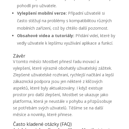
pohodlí pro uživatele.
Vylepšení mobilní verze:
Případní uživatelé si
často stěžují na problémy s kompatibilitou různých
mobilních zařízení, což by chtělo další pozornost.
Obsahové videa a tutoriály:
Přidání videí, které by
vedly uživatele k lepšímu využívání aplikace a funkcí.
Závěr
V tomto měsíci Mostbet přinesl řadu inovací a
vylepšení, které výrazně obohatily uživatelský zážitek.
Zlepšené uživatelské rozhraní, rychlejší načítání a lepší
zákaznická podpora jsou jen některé z klíčových
aspektů, které byly aktualizovány. I když existuje
prostor pro další zlepšení, Mostbet se ukazuje jako
platforma, která je neustále v pohybu a přizpůsobuje
se potřebám svých uživatelů. Těšíme se na další
měsíce a novinky, které přinese.
Často kladené otázky (FAQ)