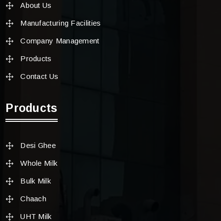
About Us
Manufacturing Facilities
Company Management
Products
Contact Us
Products
Desi Ghee
Whole Milk
Bulk Milk
Chaach
UHT Milk