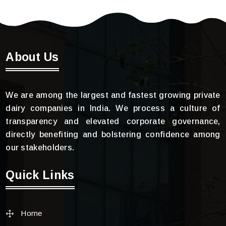
About Us
We are among the largest and fastest growing private
dairy companies in India. We process a culture of
transparency and elevated corporate governance,
directly benefiting and bolstering confidence among
our stakeholders.
Quick Links
Home