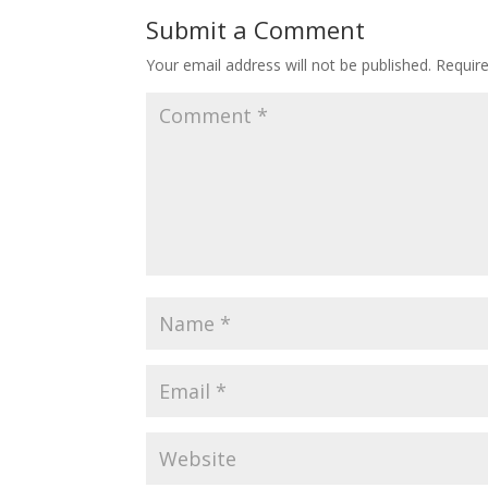
Submit a Comment
Your email address will not be published.
Requir