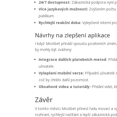
24/7 dostupnost:
Zákaznická podpora nyní p
Více jazykových možností:
Zvýšením počtu ja
publikum.
Rychlejší reakční doba:
Vylepšené interní pr
Návrhy na zlepšení aplikace
I když Mostbet přináší spoustu pozitivních změn, 
by mohly být zváženy:
Integrace dalších platebních metod:
Přidá
uživatele.
Vylepšení mobilní verze:
Případní uživatelé 
což by chtělo další pozornost.
Obsahové videa a tutoriály:
Přidání videí, k
Závěr
V tomto měsíci Mostbet přinesl řadu inovací a vy
rozhraní, rychlejší načítání a lepší zákaznická po