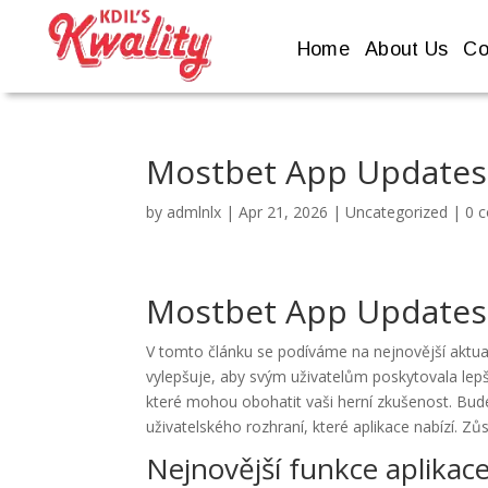
Home
About Us
Co
Mostbet App Updates:
by
admlnlx
|
Apr 21, 2026
|
Uncategorized
|
0 
Mostbet App Updates:
V tomto článku se podíváme na nejnovější aktua
vylepšuje, aby svým uživatelům poskytovala lepš
které mohou obohatit vaši herní zkušenost. Bu
uživatelského rozhraní, které aplikace nabízí. Z
Nejnovější funkce aplikac