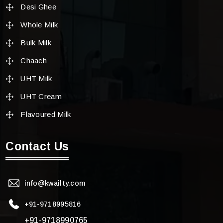
Desi Ghee
Whole Milk
Bulk Milk
Chaach
UHT Milk
UHT Cream
Flavoured Milk
Contact Us
info@kwailty.com
+91-9718995816
+91-9718990765