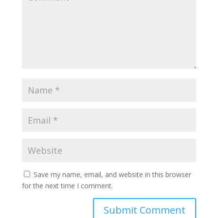
Save my name, email, and website in this browser
for the next time I comment.