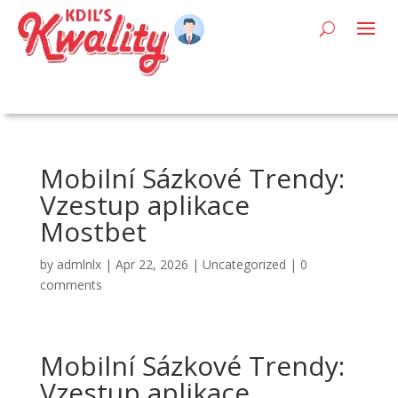
Mobilní Sázkové Trendy:
Vzestup aplikace
Mostbet
by
admlnlx
|
Apr 22, 2026
|
Uncategorized
|
0
comments
Mobilní Sázkové Trendy:
Vzestup aplikace