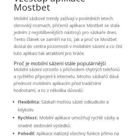
Mostbet
Mobilní sázkové trendy zažívají v posledních letech
obrovský rozmach, přičemž aplikace Mostbet se stala
jedním z nejoblíbenějších nástrojů pro sázkaře dnes.
Tento článek se zaměří na to, jak a proč se Mostbet
dostal do centra pozornosti v mobilním sázení a co činí
tuto aplikaci tak atraktivní pro hráče.
Proč je mobilní sázení stále populárnější
Mobilní sázení vzrostlo s příchodem chytrých telefonů
a rychlého připojení k internetu. Mnoho sázkařů dává
přednost mobilním aplikacím před tradičními
hodnotami, a to z několika důvodů:
Flexibilita:
Sázkaři mohou sázet odkudkoliv a
kdykoliv.
Rychlost:
Mobilní aplikace umožňují rychlé sázky a
snadné sledování výsledků.
Pohodlí:
Aplikace nabízejí všechny funkce přímo na