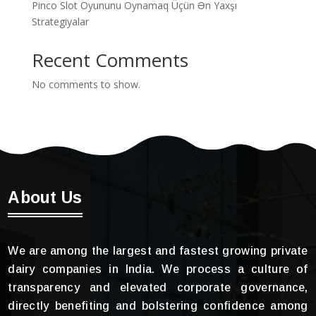
Pinco Slot Oyununu Oynamaq Üçün Ən Yaxşı
Strategiyalar
Recent Comments
No comments to show.
About Us
We are among the largest and fastest growing private
dairy companies in India. We process a culture of
transparency and elevated corporate governance,
directly benefiting and bolstering confidence among