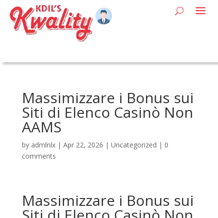
Massimizzare i Bonus sui
Siti di Elenco Casinò Non
AAMS
by
admlnlx
|
Apr 22, 2026
|
Uncategorized
|
0
comments
Massimizzare i Bonus sui
Siti di Elenco Casinò Non