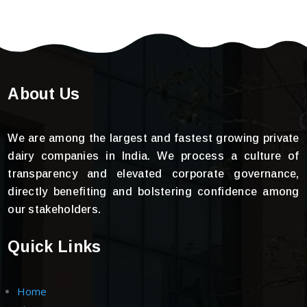
About Us
We are among the largest and fastest growing private
dairy companies in India. We process a culture of
transparency and elevated corporate governance,
directly benefiting and bolstering confidence among
our stakeholders.
Quick Links
Home