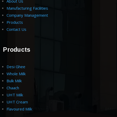
About Us
Manufacturing Facilities
Company Management
Products
Contact Us
Products
Desi Ghee
Whole Milk
Bulk Milk
Chaach
UHT Milk
UHT Cream
Flavoured Milk