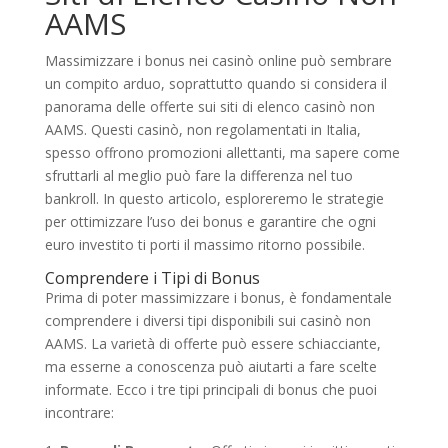
AAMS
Massimizzare i bonus nei casinò online può sembrare
un compito arduo, soprattutto quando si considera il
panorama delle offerte sui siti di elenco casinò non
AAMS. Questi casinò, non regolamentati in Italia,
spesso offrono promozioni allettanti, ma sapere come
sfruttarli al meglio può fare la differenza nel tuo
bankroll. In questo articolo, esploreremo le strategie
per ottimizzare l’uso dei bonus e garantire che ogni
euro investito ti porti il massimo ritorno possibile.
Comprendere i Tipi di Bonus
Prima di poter massimizzare i bonus, è fondamentale
comprendere i diversi tipi disponibili sui casinò non
AAMS. La varietà di offerte può essere schiacciante,
ma esserne a conoscenza può aiutarti a fare scelte
informate. Ecco i tre tipi principali di bonus che puoi
incontrare: