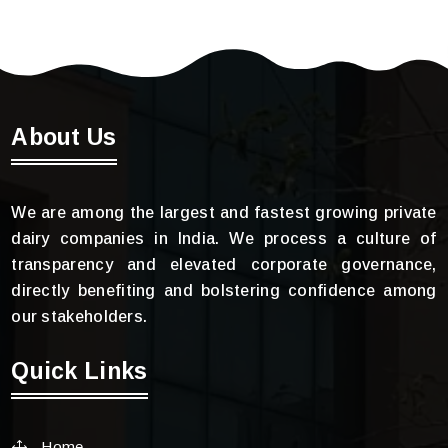
About Us
We are among the largest and fastest growing private
dairy companies in India. We process a culture of
transparency and elevated corporate governance,
directly benefiting and bolstering confidence among
our stakeholders.
Quick Links
Home