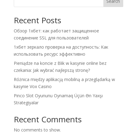
Search
a
t
Recent Posts
i
v
Обзор 1хбет: как работает защищенное
e
соединение SSL для пользователей
:
1хбет зеркало проверка на доступность: Как
использовать ресурс эффективно
Pieniądze na koncie z Blik w kasynie online bez
czekania: Jak wybrać najlepszą stronę?
Różnica między aplikacją mobilną a przeglądarką w
kasynie Vox Casino
Pinco Slot Oyununu Oynamaq Üçün Ən Yaxşı
Strategiyalar
Recent Comments
No comments to show.