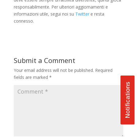
responsabilmente. Per ulteriori aggiornamenti e
informazioni utile, segui noi su
Twitter
e resta
connesso.
Submit a Comment
Your email address will not be published.
Required
fields are marked
*
Notifications