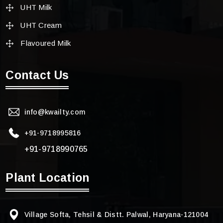
UHT Milk
UHT Cream
Flavoured Milk
Contact Us
info@kwailty.com
+91-9718995816
+91-9718990765
Plant Location
Village Softa, Tehsil & Distt. Palwal, Haryana-121004