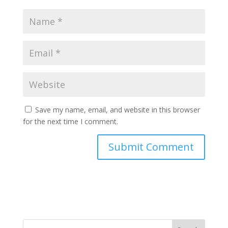
Save my name, email, and website in this browser
for the next time I comment.
A
l
t
e
r
n