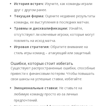
История встреч:
Изучите, как команды играли
друг с другом ранее.
Текущая форма:
Оцените недавние результаты
команды, ее выступления в последних матчах.
Травмы и дисквалификации:
Узнайте,
отсутствуют ли ключевые игроки, которые могут
повлиять на исход матча.
Игровая стратегия:
Обратите внимание на
стиль игры команд – атакующий или защитный.
Ошибки, которых стоит избегать
Существуют распространенные ошибки, способные
привести к финансовым потерям. Чтобы повышать
свои шансы на успешные ставки, избегайте:
Эмоциональные ставки:
Не ставьте на
любимую команду просто из-за личных
предпочтений.