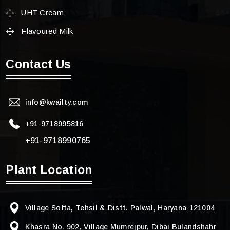
UHT Cream
Flavoured Milk
Contact Us
info@kwailty.com
+91-9718995816
+91-9718990765
Plant Location
Village Softa, Tehsil & Distt. Palwal, Haryana-121004
Khasra No. 902, Village Mumrejpur, Dibai Bulandshahr