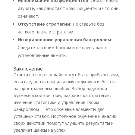
Непонимание коэффициентов:
Обязательно
изучите, как работают коэффициенты и что они
означают.
Отсутствие стратегии:
Не ставьте без
четкого плана и стратегии.
Игнорирование управления банкроллом:
Следите за своим банком и не превышайте
установленные лимиты.
Заключение
Ставки на спорт онлайн могут быть прибыльными,
если следовать правильному подходу и избегать
распространенных ошибок. Выбор надежной
букмекерской конторы, разработка стратегии,
изучение статистики и управление своим
банкроллом — это ключевые элементы для
успешных ставок. Постоянное обучение и анализ
своих действий помогут улучшить результаты и
увеличат шансы на успех.