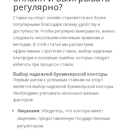
регулярно?
Ставки на спорт онлайн становятся все более
популярными благодаря своему удобству и
доступности. Чтобы регулярно выигрывать, важно
следовать нескольким ключевым правилам и
методам. В этой статье мы рассмотрим
эффективные стратегии ставок, выбор надежных
платформ и основные ошибки, которых следует
избегать при процессе ставок.
Выбор надежной букмекерской конторы
Первым шагом к успешным ставкам на спорт
является выбор надежной букмекерской конторы.
Необходимо учитывать несколько важных
факторов:
Лицензия:
Убедитесь, что контора имеет
лицензию, предоставленную государственным
регулятором.