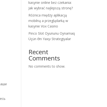
kasynie online bez czekania:
Jak wybrać najlepszą stronę?
Różnica między aplikacją
mobilną a przeglądarką w
kasynie Vox Casino
Pinco Slot Oyununu Oynamaq
Üçün Ən Yaxşı Strategiyalar
.
Recent
Comments
No comments to show.
ваши
тесь