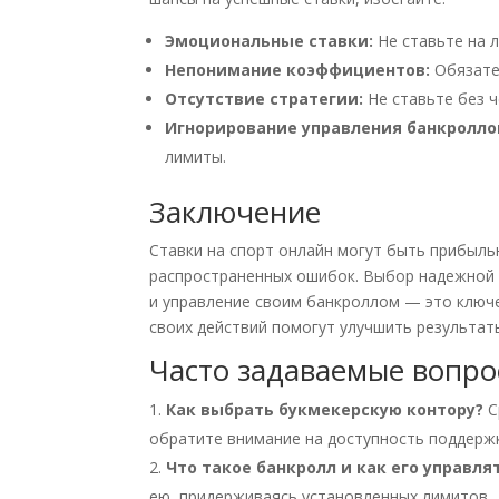
Эмоциональные ставки:
Не ставьте на 
Непонимание коэффициентов:
Обязател
Отсутствие стратегии:
Не ставьте без ч
Игнорирование управления банкролло
лимиты.
Заключение
Ставки на спорт онлайн могут быть прибыль
распространенных ошибок. Выбор надежной б
и управление своим банкроллом — это ключе
своих действий помогут улучшить результаты
Часто задаваемые вопро
Как выбрать букмекерскую контору?
С
обратите внимание на доступность поддерж
Что такое банкролл и как его управля
ею, придерживаясь установленных лимитов.