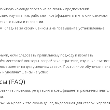
любимую команду просто из-за личных предпочтений.
ьно изучите, как работают коэффициенты и что они означают.
еткого плана и стратегии.
м:
Следите за своим банком и не превышайте установленные
ными, если следовать правильному подходу и избегать
укмекерской конторы, разработка стратегии, изучение статист
вые элементы для успешных ставок. Постоянное обучение и ан
 и увеличат шансы на успех.
сы (FAQ)
равните лицензии, репутацию и коэффициенты различных платф
ки.
ть?
Банкролл – это сумма денег, выделенная для ставок. Управл