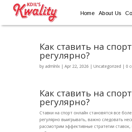
Home
About Us
Co
Как ставить на спор
регулярно?
by
admlnlx
|
Apr 22, 2026
|
Uncategorized
|
0 
Как ставить на спор
регулярно?
Ставки на спорт онлайн становятся все бол
регулярно выигрывать, важно следовать нес
рассмотрим эффективные стратегии ставок,