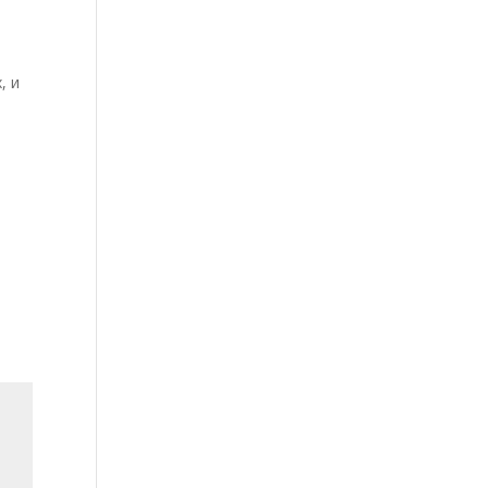
, и
а