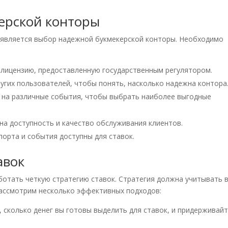
ерской конторы
 является выбор надежной букмекерской конторы. Необходимо
 лицензию, предоставленную государственным регулятором.
угих пользователей, чтобы понять, насколько надежна контора
на различные события, чтобы выбрать наиболее выгодные
а доступность и качество обслуживания клиентов.
порта и события доступны для ставок.
авок
ботать четкую стратегию ставок. Стратегия должна учитывать 
 Рассмотрим несколько эффективных подходов:
 сколько денег вы готовы выделить для ставок, и придерживай