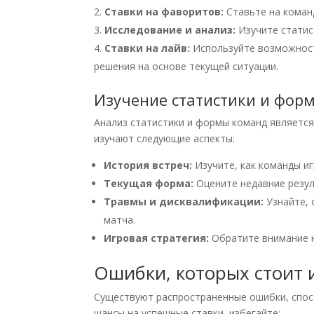
Ставки на фаворитов:
Ставьте на коман
Исследование и анализ:
Изучите статис
Ставки на лайв:
Используйте возможность
решения на основе текущей ситуации.
Изучение статистики и фор
Анализ статистики и формы команд является
изучают следующие аспекты:
История встреч:
Изучите, как команды иг
Текущая форма:
Оцените недавние резул
Травмы и дисквалификации:
Узнайте, 
матча.
Игровая стратегия:
Обратите внимание н
Ошибки, которых стоит 
Существуют распространенные ошибки, спос
шансы на успешные ставки, избегайте: