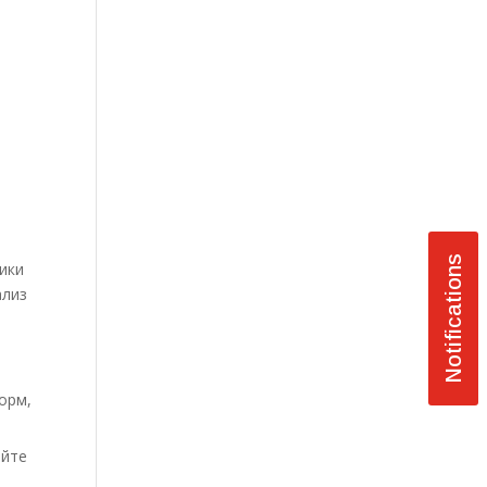
Notifications
ики
ализ
орм,
яйте