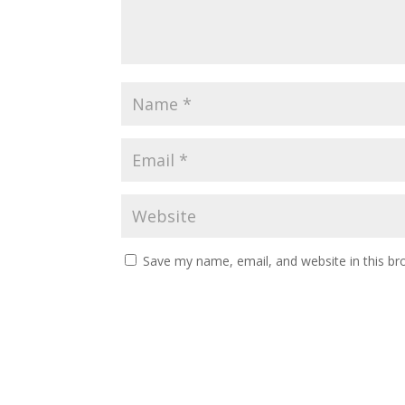
Save my name, email, and website in this br
A
l
t
e