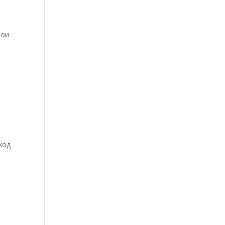
вои
ход