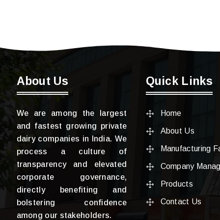
r
n
a
t
i
v
e
About Us
Quick Links
:
We are among the largest
Home
and fastest growing private
About Us
dairy companies in India. We
Manufacturing Fa
process a culture of
transparency and elevated
Company Mana
corporate governance,
Products
directly benefiting and
Contact Us
bolstering confidence
among our stakeholders.