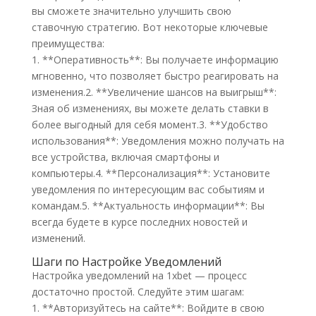
вы сможете значительно улучшить свою
ставочную стратегию. Вот некоторые ключевые
преимущества:
1. **Оперативность**: Вы получаете информацию
мгновенно, что позволяет быстро реагировать на
изменения.2. **Увеличение шансов на выигрыш**:
Зная об изменениях, вы можете делать ставки в
более выгодный для себя момент.3. **Удобство
использования**: Уведомления можно получать на
все устройства, включая смартфоны и
компьютеры.4. **Персонализация**: Установите
уведомления по интересующим вас событиям и
командам.5. **Актуальность информации**: Вы
всегда будете в курсе последних новостей и
изменений.
Шаги по Настройке Уведомлений
Настройка уведомлений на 1xbet — процесс
достаточно простой. Следуйте этим шагам:
1. **Авторизуйтесь на сайте**: Войдите в свою