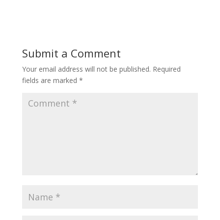
Submit a Comment
Your email address will not be published.
Required
fields are marked
*