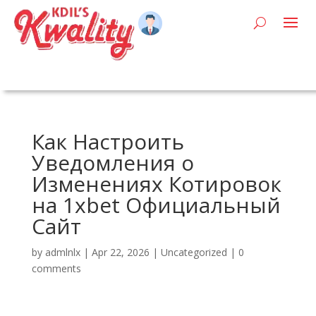
Как Настроить
Уведомления о
Изменениях Котировок
на 1xbet Официальный
Сайт
by
admlnlx
|
Apr 22, 2026
|
Uncategorized
|
0
comments