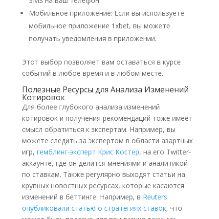
SMS на ваш телефон.
Мобильное приложение: Если вы используете
мобильное приложение 1xbet, вы можете
получать уведомления в приложении.
Этот выбор позволяет вам оставаться в курсе
событий в любое время и в любом месте.
Полезные Ресурсы для Анализа Изменений
Котировок
Для более глубокого анализа изменений
котировок и получения рекомендаций тоже имеет
смысл обратиться к экспертам. Например, вы
можете следить за экспертом в области азартных
игр,
гемблинг-эксперт Крис Костер
, на его Twitter-
аккаунте, где он делится мнениями и аналитикой
по ставкам. Также регулярно выходят статьи на
крупных новостных ресурсах, которые касаются
изменений в беттинге. Например, в
Reuters
опубликовали статью о стратегиях ставок
, что