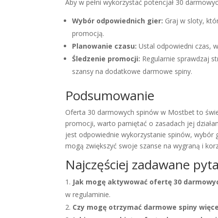
Aby w pełni wykorzystać potencjał 30 darmowyc
Wybór odpowiednich gier:
Graj w sloty, któ
promocją.
Planowanie czasu:
Ustal odpowiedni czas, w
Śledzenie promocji:
Regularnie sprawdzaj st
szansy na dodatkowe darmowe spiny.
Podsumowanie
Oferta 30 darmowych spinów w Mostbet to świe
promocji, warto pamiętać o zasadach jej działa
jest odpowiednie wykorzystanie spinów, wybór 
mogą zwiększyć swoje szanse na wygraną i korz
Najczęściej zadawane pyta
Jak mogę aktywować ofertę 30 darmowy
w regulaminie.
Czy mogę otrzymać darmowe spiny więcej