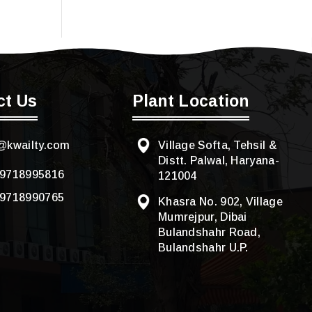
ct Us
Plant Location
@kwailty.com
Village Softa, Tehsil &
Distt. Palwal, Haryana-
-9718995816
121004
-9718990765
Khasra No. 902, Village
Mumrejpur, Dibai
Bulandshahr Road,
Bulandshahr U.P.