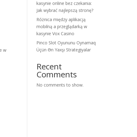
kasynie online bez czekania:
Jak wybrać najlepszą stronę?
Różnica między aplikacją
mobilną a przeglądarką w
kasynie Vox Casino
Pinco Slot Oyununu Oynamaq
Üçün Ən Yaxşı Strategiyalar
ne w
Recent
Comments
No comments to show.