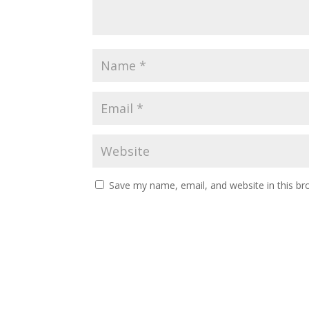
Save my name, email, and website in this br
A
l
t
e
r