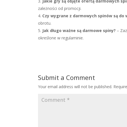
Jakie gry są objęte ofertą darmowych sp
zależności od promocji.
Czy wygrane z darmowych spinów są do 
obrotu.
Jak długo ważne są darmowe spiny?
– Zaz
określone w regulaminie.
Submit a Comment
Your email address will not be published.
Requir