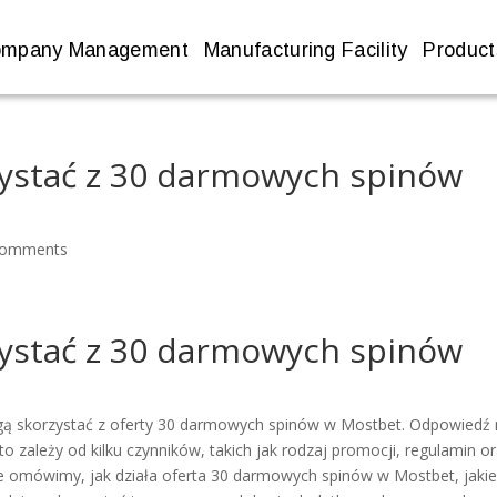
mpany Management
Manufacturing Facility
Product
zystać z 30 darmowych spinów
comments
zystać z 30 darmowych spinów
ogą skorzystać z oferty 30 darmowych spinów w Mostbet. Odpowiedź
o zależy od kilku czynników, takich jak rodzaj promocji, regulamin o
e omówimy, jak działa oferta 30 darmowych spinów w Mostbet, jakie