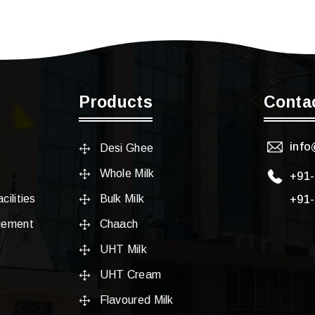
Products
Conta
info
Desi Ghee
Whole Milk
+91
cilities
Bulk Milk
+91
gement
Chaach
UHT Milk
UHT Cream
Flavoured Milk