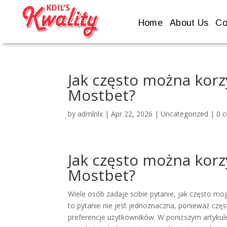
Home
About Us
Co
Jak często można kor
Mostbet?
by
admlnlx
|
Apr 22, 2026
|
Uncategorized
|
0 
Jak często można kor
Mostbet?
Wiele osób zadaje sobie pytanie, jak często m
to pytanie nie jest jednoznaczna, ponieważ częst
preferencje użytkowników. W poniższym artykul