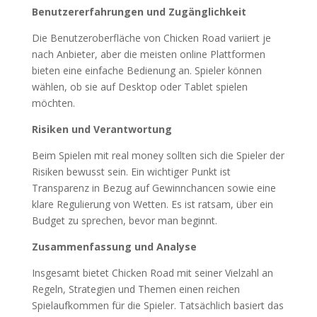
Benutzererfahrungen und Zugänglichkeit
Die Benutzeroberfläche von Chicken Road variiert je
nach Anbieter, aber die meisten online Plattformen
bieten eine einfache Bedienung an. Spieler können
wählen, ob sie auf Desktop oder Tablet spielen
möchten.
Risiken und Verantwortung
Beim Spielen mit real money sollten sich die Spieler der
Risiken bewusst sein. Ein wichtiger Punkt ist
Transparenz in Bezug auf Gewinnchancen sowie eine
klare Regulierung von Wetten. Es ist ratsam, über ein
Budget zu sprechen, bevor man beginnt.
Zusammenfassung und Analyse
Insgesamt bietet Chicken Road mit seiner Vielzahl an
Regeln, Strategien und Themen einen reichen
Spielaufkommen für die Spieler. Tatsächlich basiert das