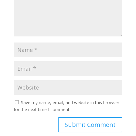
Save my name, email, and website in this browser
for the next time I comment.
A