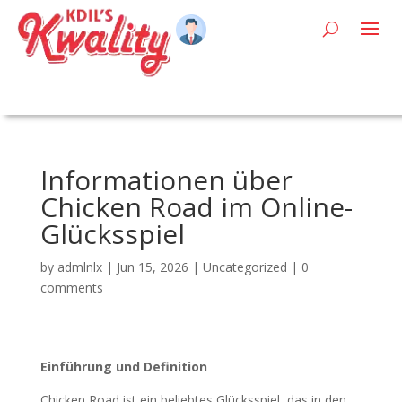
Informationen über
Chicken Road im Online-
Glücksspiel
by
admlnlx
|
Jun 15, 2026
|
Uncategorized
|
0
comments
Einführung und Definition
Chicken Road ist ein beliebtes Glücksspiel, das in den