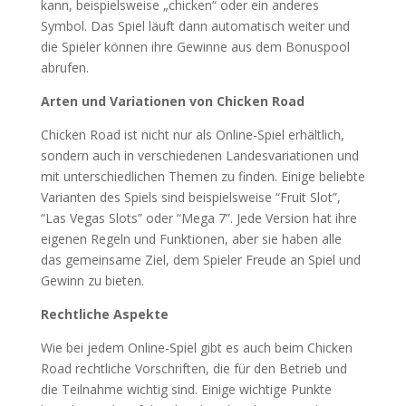
kann, beispielsweise „chicken“ oder ein anderes
Symbol. Das Spiel läuft dann automatisch weiter und
die Spieler können ihre Gewinne aus dem Bonuspool
abrufen.
Arten und Variationen von Chicken Road
Chicken Road ist nicht nur als Online-Spiel erhältlich,
sondern auch in verschiedenen Landesvariationen und
mit unterschiedlichen Themen zu finden. Einige beliebte
Varianten des Spiels sind beispielsweise “Fruit Slot”,
“Las Vegas Slots” oder “Mega 7”. Jede Version hat ihre
eigenen Regeln und Funktionen, aber sie haben alle
das gemeinsame Ziel, dem Spieler Freude an Spiel und
Gewinn zu bieten.
Rechtliche Aspekte
Wie bei jedem Online-Spiel gibt es auch beim Chicken
Road rechtliche Vorschriften, die für den Betrieb und
die Teilnahme wichtig sind. Einige wichtige Punkte