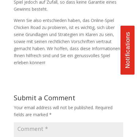
Spiel jedoch auf Zufall, so dass keine Garantie eines
Gewinns besteht.
Wenn Sie also entschieden haben, das Online-Spiel
Chicken Road zu probieren, ist es wichtig, sich über
seine Grundlagen und Strategien im Klaren zu sein,
Notifications
sowie mit seinen rechtlichen Vorschriften vertraut
gemacht haben. Wir hoffen, dass diese Informationen
Ihnen hilfreich sind und Sie ein genussvolles Spiel
erleben können!
Submit a Comment
Your email address will not be published.
Required
fields are marked
*