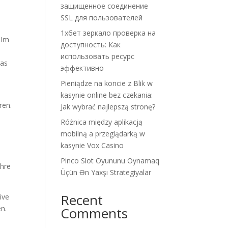
защищенное соединение
SSL для пользователей
1хбет зеркало проверка на
 Im
доступность: Как
использовать ресурс
ras
эффективно
Pieniądze na koncie z Blik w
kasynie online bez czekania:
ren.
Jak wybrać najlepszą stronę?
Różnica między aplikacją
mobilną a przeglądarką w
kasynie Vox Casino
Pinco Slot Oyununu Oynamaq
ihre
Üçün Ən Yaxşı Strategiyalar
Recent
ive
en.
Comments