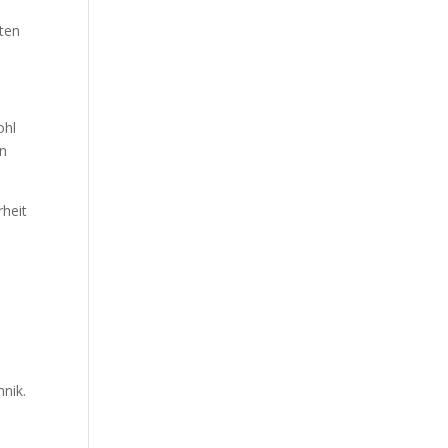
ten
ohl
en
rheit
nik.