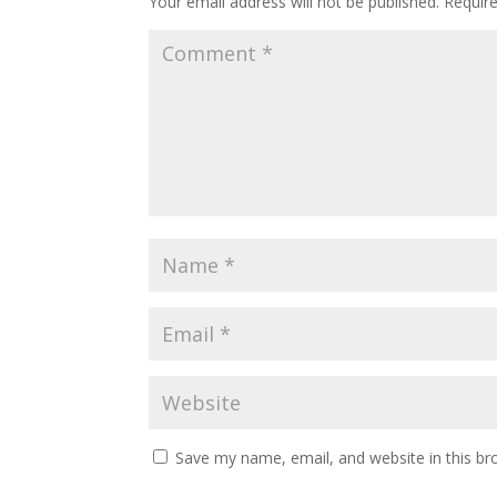
Your email address will not be published.
Requir
Save my name, email, and website in this br