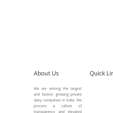
A
l
t
e
r
n
a
t
i
v
e
About Us
Quick Li
:
We are among the largest
Home
and fastest growing private
About U
dairy companies in India. We
process a culture of
Manufac
transparency and elevated