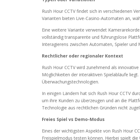
Rush Hour CCTV findet sich in verschiedenen Ver
Varianten bieten Live-Casino-Automaten an, wäh
Eine weitere Variante verwendet Kamerarekorde
vollständig transparente und führungslose Plattfo
Interagierens zwischen Automaten, Spieler und
Rechtlicher oder regionaler Kontext
Rush Hour CCTV wird zunehmend als innovative G
Möglichkeiten der interaktiven Spielabläufe li
Überwachungstechnologien.
In einigen Ländern hat sich Rush Hour CCTV dur
um ihre Kunden zu überzeugen und an die Plattf
Technologie aus rechtlichen Gründen nicht zugel
Freies Spiel vs Demo-Modus
Eines der wichtigsten Aspekte von Rush Hour CCT
Freispielmodus testen können. Hierbei spielt di