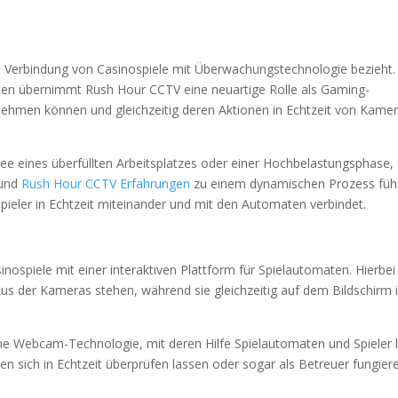
ie Verbindung von Casinospiele mit Überwachungstechnologie bezieht.
oten übernimmt Rush Hour CCTV eine neuartige Rolle als Gaming-
eilnehmen können und gleichzeitig deren Aktionen in Echtzeit von Kame
dee eines überfüllten Arbeitsplatzes oder einer Hochbelastungsphase,
 und
Rush Hour CCTV Erfahrungen
zu einem dynamischen Prozess füh
pieler in Echtzeit miteinander und mit den Automaten verbindet.
nospiele mit einer interaktiven Plattform für Spielautomaten. Hierbei
okus der Kameras stehen, während sie gleichzeitig auf dem Bildschirm 
ne Webcam-Technologie, mit deren Hilfe Spielautomaten und Spieler l
nnen sich in Echtzeit überprüfen lassen oder sogar als Betreuer fungier