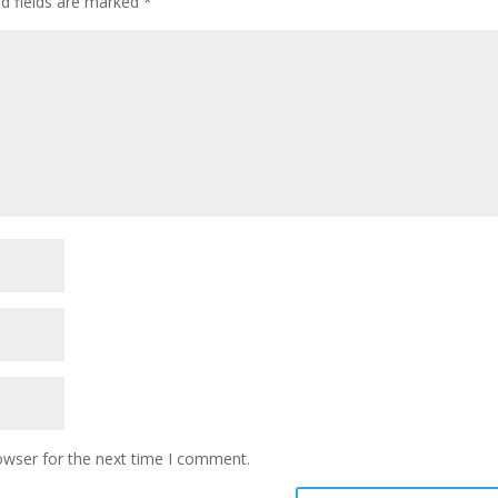
ed fields are marked
*
owser for the next time I comment.