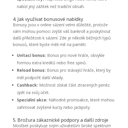
nabízí jiný zážitek než tradiční obsah.
4. Jak využívat bonusové nabídky
Bonusy jsou v online sázení velmi důležité, protože
vám mohou pomoci zvýšit váš bankroll a poskytnout
další příležitosti k sázení. Zde je několik běžných typů
bonusů, které byste měli mít na paměti:
Uvítací bonus:
Bonus pro nové hráče, obvykle
formou extra kreditů nebo free spinů.
Reload bonus:
Bonus pro stávající hráče, který by
měl podpořit další vklady.
Cashback:
Možnost získat část ztracených peněz
zpět na svůj účet.
Speciální akce:
Náhodné promoakce, které mohou
zahrnovat zvýšené kurzy nebo jackpoty.
5. Brožura zákaznické podpory a další zdroje
Mostbet poskytuje svým uživatelům široké spektrum