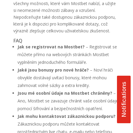
všechny možnosti, které vám Mostbet nabízí, a užijte
si neomezené možnosti zábavy a vzrušení.
Nepodceňujte také dostupnou zákaznickou podporu,
která je k dispozici pro komplikované dotazy, což
výrazně zlepšuje celkovou uživatelskou zkušenost.
FAQ
Jak se registrovat na Mostbet?
– Registrovat se
můžete přímo na webových stránkách Mostbet
vyplněním jednoduchého formuláře.
Jaké jsou bonusy pro nové hráče?
– Noví hráči
obvykle dostávají uvítací bonusy, které mohou
Notifications
zahrnovat volné sázky a extra kredity.
Jsou mé osobní údaje na Mostbet chráněny?
–
Ano, Mostbet se zavazuje chránit vaše osobní údaje
pomocí šifrování a bezpečnostních opatření.
Jak mohu kontaktovat zákaznickou podporu?
–
Zákaznickou podporu můžete kontaktovat
prostřednictvím live chatu, e-mailu nebo telefonu.