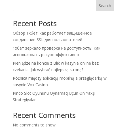
n
Search
a
t
Recent Posts
i
v
Обзор 1хбет: как работает защищенное
e
соединение SSL для пользователей
:
1хбет зеркало проверка на доступность: Как
использовать ресурс эффективно
Pieniądze na koncie z Blik w kasynie online bez
czekania: Jak wybrać najlepszą stronę?
Różnica między aplikacją mobilną a przeglądarką w
kasynie Vox Casino
Pinco Slot Oyununu Oynamaq Üçün Ən Yaxşı
Strategiyalar
Recent Comments
No comments to show.