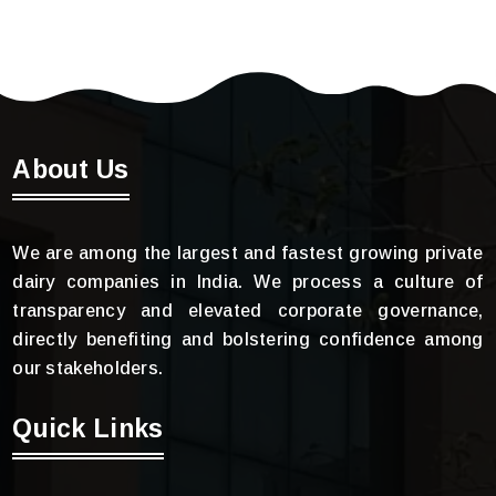
About Us
We are among the largest and fastest growing private
dairy companies in India. We process a culture of
transparency and elevated corporate governance,
directly benefiting and bolstering confidence among
our stakeholders.
Quick Links