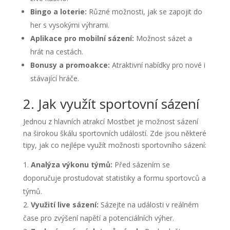
Bingo a loterie:
Různé možnosti, jak se zapojit do
her s vysokými výhrami.
Aplikace pro mobilní sázení:
Možnost sázet a
hrát na cestách.
Bonusy a promoakce:
Atraktivní nabídky pro nové i
stávající hráče.
2. Jak využít sportovní sázení
Jednou z hlavních atrakcí Mostbet je možnost sázení
na širokou škálu sportovních událostí. Zde jsou některé
tipy, jak co nejlépe využít možnosti sportovního sázení:
Analýza výkonu týmů:
Před sázením se
doporučuje prostudovat statistiky a formu sportovců a
týmů.
Využití live sázení:
Sázejte na události v reálném
čase pro zvýšení napětí a potenciálních výher.