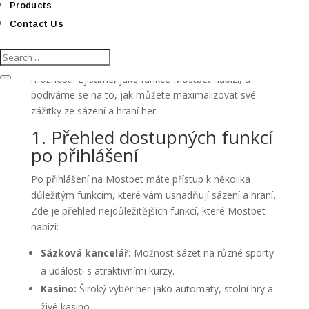
Products
uživateli svět široké škály funkcí a možností, které
Contact Us
mohou významně obohatit jejich herní zkušenost.
Tento článek se zaměří na to, co přesně si můžete po
přihlášení užívat a jak nejlépe využít všechny dostupné
možnosti. Zjistíme, jaké funkce Mostbet nabízí, a
podíváme se na to, jak můžete maximalizovat své
zážitky ze sázení a hraní her.
1. Přehled dostupných funkcí
po přihlášení
Po přihlášení na Mostbet máte přístup k několika
důležitým funkcím, které vám usnadňují sázení a hraní.
Zde je přehled nejdůležitějších funkcí, které Mostbet
nabízí:
Sázková kancelář:
Možnost sázet na různé sporty
a události s atraktivními kurzy.
Kasino:
Široký výběr her jako automaty, stolní hry a
živé kasino.