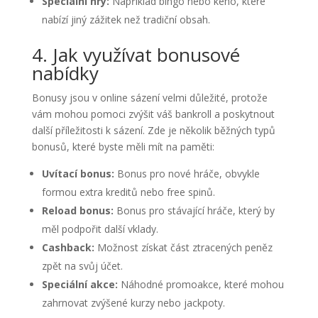
Speciální hry:
Například bingo nebo keno, které
nabízí jiný zážitek než tradiční obsah.
4. Jak využívat bonusové
nabídky
Bonusy jsou v online sázení velmi důležité, protože
vám mohou pomoci zvýšit váš bankroll a poskytnout
další příležitosti k sázení. Zde je několik běžných typů
bonusů, které byste měli mít na paměti:
Uvítací bonus:
Bonus pro nové hráče, obvykle
formou extra kreditů nebo free spinů.
Reload bonus:
Bonus pro stávající hráče, který by
měl podpořit další vklady.
Cashback:
Možnost získat část ztracených peněz
zpět na svůj účet.
Speciální akce:
Náhodné promoakce, které mohou
zahrnovat zvýšené kurzy nebo jackpoty.