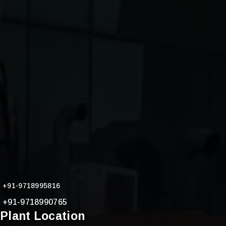
+91-9718995816
+91-9718990765
Plant Location