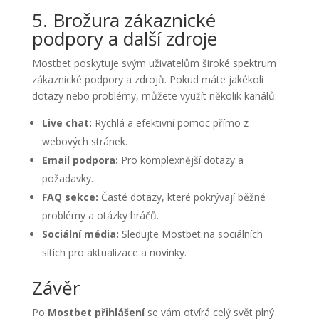
5. Brožura zákaznické
podpory a další zdroje
Mostbet poskytuje svým uživatelům široké spektrum
zákaznické podpory a zdrojů. Pokud máte jakékoli
dotazy nebo problémy, můžete využít několik kanálů:
Live chat:
Rychlá a efektivní pomoc přímo z
webových stránek.
Email podpora:
Pro komplexnější dotazy a
požadavky.
FAQ sekce:
Časté dotazy, které pokrývají běžné
problémy a otázky hráčů.
Sociální média:
Sledujte Mostbet na sociálních
sítích pro aktualizace a novinky.
Závěr
Po
Mostbet přihlášení
se vám otvírá celý svět plný