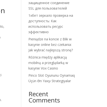
защищенное соединение
on
SSL для пользователей
1хбет зеркало проверка на
доступность: Как
lo,
использовать ресурс
эффективно
e
Pieniądze na koncie z Blik w
kasynie online bez czekania:
Jak wybrać najlepszą stronę?
Różnica między aplikacją
mobilną a przeglądarką w
kasynie Vox Casino
i
Pinco Slot Oyununu Oynamaq
Üçün Ən Yaxşı Strategiyalar
Recent
Comments
o.