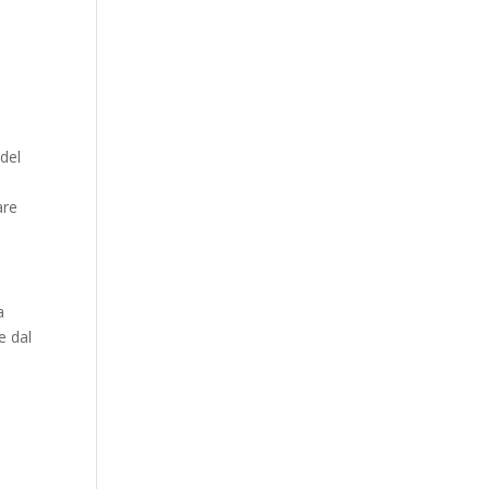
 del
e
are
a
e dal