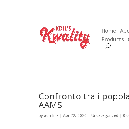
Home
Abo
Products
Confronto tra i popola
AAMS
by
admlnlx
|
Apr 22, 2026
|
Uncategorized
|
0 