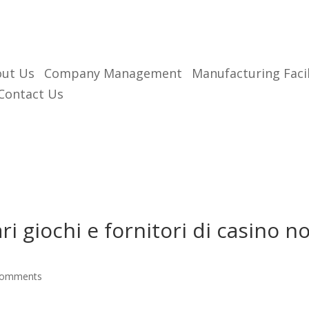
ut Us
Company Management
Manufacturing Facil
Contact Us
ri giochi e fornitori di casino n
comments