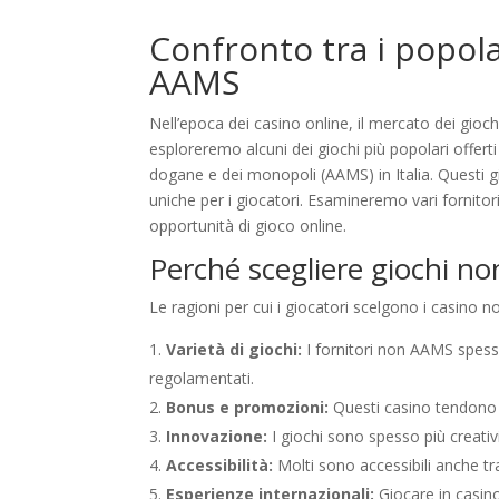
Confronto tra i popola
AAMS
Nell’epoca dei casino online, il mercato dei gi
esploreremo alcuni dei giochi più popolari offert
dogane e dei monopoli (AAMS) in Italia. Questi gi
uniche per i giocatori. Esamineremo vari fornitor
opportunità di gioco online.
Perché scegliere giochi n
Le ragioni per cui i giocatori scelgono i casino 
Varietà di giochi:
I fornitori non AAMS spess
regolamentati.
Bonus e promozioni:
Questi casino tendono a
Innovazione:
I giochi sono spesso più creativi
Accessibilità:
Molti sono accessibili anche tra
Esperienze internazionali:
Giocare in casino