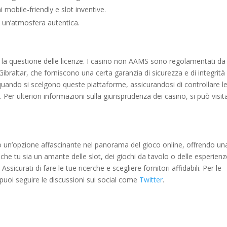
mobile-friendly e slot inventive.
do un’atmosfera autentica.
la questione delle licenze. I casino non AAMS sono regolamentati da
ibraltar, che forniscono una certa garanzia di sicurezza e di integrità
uando si scelgono queste piattaforme, assicurandosi di controllare l
i. Per ulteriori informazioni sulla giurisprudenza dei casino, si può visit
 un’opzione affascinante nel panorama del gioco online, offrendo un
a che tu sia un amante delle slot, dei giochi da tavolo o delle esperienz
sicurati di fare le tue ricerche e scegliere fornitori affidabili. Per le
 puoi seguire le discussioni sui social come
Twitter
.