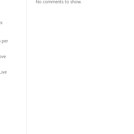
No comments to show.
ni
a per
uove
Live