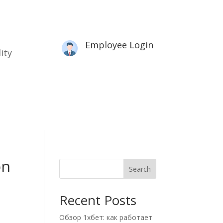
Employee Login
ity
on
Search
Recent Posts
Обзор 1хбет: как работает