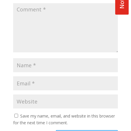
Save my name, email, and website in this browser
for the next time I comment.