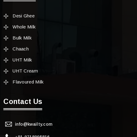
Desi Ghee
Whole Milk
Bulk Milk
Chaach
UHT Milk
UHT Cream
Flavoured Milk
Contact Us
info@kwailty.com