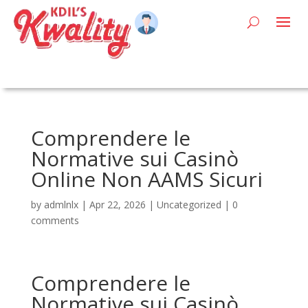
Comprendere le
Normative sui Casinò
Online Non AAMS Sicuri
by
admlnlx
|
Apr 22, 2026
|
Uncategorized
|
0
comments
Comprendere le
Normative sui Casinò