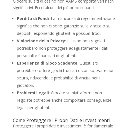
Giocare su siti di casinò non AAMS comporta vari rischi
significativi. Ecco alcuni dei più preoccupanti:
Perdita di Fondi
: La mancanza di regolamentazione
significa che non ci sono garanzie sulle vincite o sui
depositi, esponendo gli utenti a possibili frodi.
Violazione della Privacy
: I casinò non regolati
potrebbero non proteggere adeguatamente i dati
personali e finanziari degli utenti.
Esperienza di Gioco Scadente
: Questi siti
potrebbero offrire giochi truccati o con software non
sicuro, riducendo le probabilità di vincita per i
giocatori.
Problemi Legali
: Giocare su piattaforme non
regolate potrebbe anche comportare conseguenze
legali per gli utenti.
Come Proteggere i Propri Dati e Investimenti
Proteggere i propri dati e investimenti è fondamentale