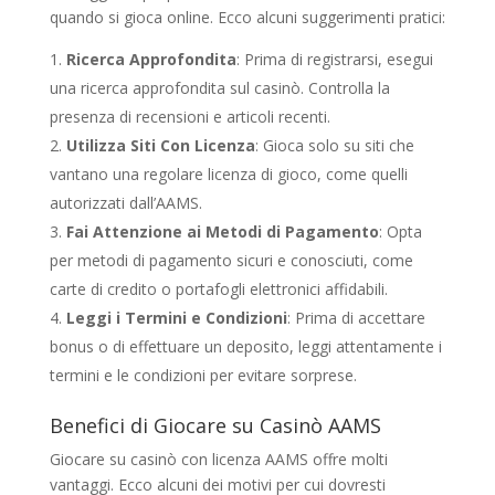
quando si gioca online. Ecco alcuni suggerimenti pratici:
Ricerca Approfondita
: Prima di registrarsi, esegui
una ricerca approfondita sul casinò. Controlla la
presenza di recensioni e articoli recenti.
Utilizza Siti Con Licenza
: Gioca solo su siti che
vantano una regolare licenza di gioco, come quelli
autorizzati dall’AAMS.
Fai Attenzione ai Metodi di Pagamento
: Opta
per metodi di pagamento sicuri e conosciuti, come
carte di credito o portafogli elettronici affidabili.
Leggi i Termini e Condizioni
: Prima di accettare
bonus o di effettuare un deposito, leggi attentamente i
termini e le condizioni per evitare sorprese.
Benefici di Giocare su Casinò AAMS
Giocare su casinò con licenza AAMS offre molti
vantaggi. Ecco alcuni dei motivi per cui dovresti