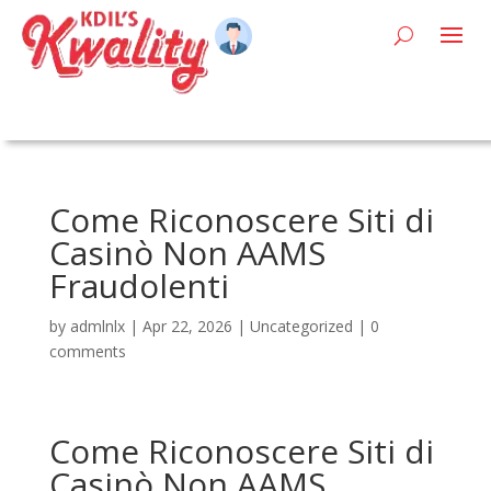
Come Riconoscere Siti di
Casinò Non AAMS
Fraudolenti
by
admlnlx
|
Apr 22, 2026
|
Uncategorized
|
0
comments
Come Riconoscere Siti di
Casinò Non AAMS