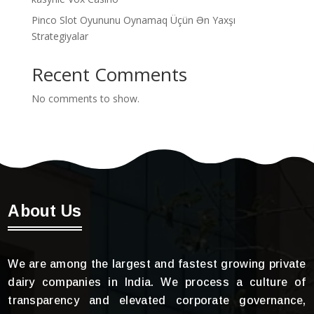
Pinco Slot Oyununu Oynamaq Üçün Ən Yaxşı
Strategiyalar
Recent Comments
No comments to show.
About Us
We are among the largest and fastest growing private
dairy companies in India. We process a culture of
transparency and elevated corporate governance,