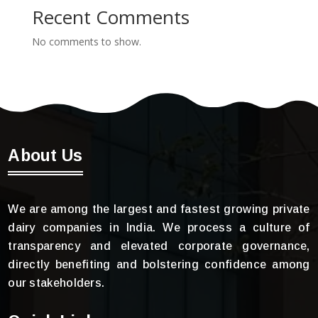
Recent Comments
No comments to show.
About Us
We are among the largest and fastest growing private
dairy companies in India. We process a culture of
transparency and elevated corporate governance,
directly benefiting and bolstering confidence among
our stakeholders.