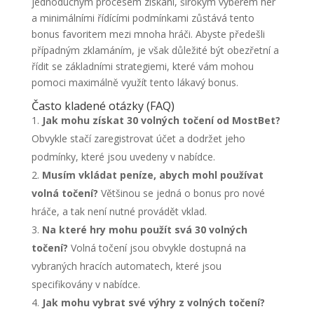
jednoduchým procesem získání, širokým výběrem her
a minimálními řídícími podmínkami zůstává tento
bonus favoritem mezi mnoha hráči. Abyste předešli
případným zklamáním, je však důležité být obezřetní a
řídit se základními strategiemi, které vám mohou
pomoci maximálně využít tento lákavý bonus.
Často kladené otázky (FAQ)
Jak mohu získat 30 volných točení od MostBet?
Obvykle stačí zaregistrovat účet a dodržet jeho
podmínky, které jsou uvedeny v nabídce.
Musím vkládat peníze, abych mohl používat
volná točení?
Většinou se jedná o bonus pro nové
hráče, a tak není nutné provádět vklad.
Na které hry mohu použít svá 30 volných
točení?
Volná točení jsou obvykle dostupná na
vybraných hracích automatech, které jsou
specifikovány v nabídce.
Jak mohu vybrat své výhry z volných točení?