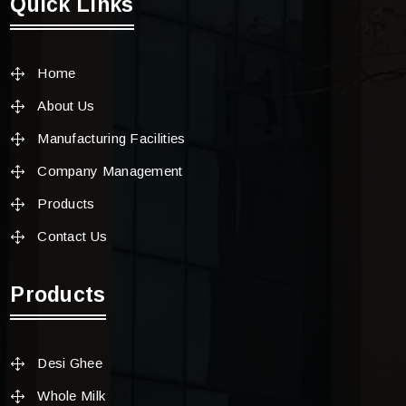
Quick Links
Home
About Us
Manufacturing Facilities
Company Management
Products
Contact Us
Products
Desi Ghee
Whole Milk