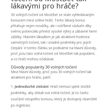
lákavými pro hráče?
30 volných točení od MostBet se stalo vyhledávaným
bonusem mezi online hráči. Tento lákavý bonus
přitahuje nejen nováčky, ale i ostřílené sázkaře díky
svému potenciálu přinést vysoké výhry a zábavné herní
zážitky. Hlavním lákadlem je jak atraktivní hodnota
samotných točení, tak i snadné podmínky pro jejich
čerpání. V tomto článku se podíváme na hlavní důvody,
proč jsou tato volná točení od MostBet tak populární,
a co hráči mohou očekávat.
Důvody popularity 30 volných točení
Mezi hlavní důvody, proč jsou 30 volných točení tak
atraktivní pro hráče, patří:
Jednoduché získání:
Hráči nemusí splnit složité
podmínky, aby získali svá volná točení. Je to často
součástí vstupního bonusu, který je dostupný okamžitě
po registraci.