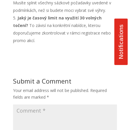
Musíte splnit všechny sázkové požadavky uvedené v
podmínkách, než si budete moci vybrat své výhry.
Jaký je časový limit na využití 30 volných
točení?
To závisí na konkrétní nabídce, kterou
Notifications
doporučujeme zkontrolovat v rámci registrace nebo
promo akcí.
Submit a Comment
Your email address will not be published.
Required
fields are marked
*