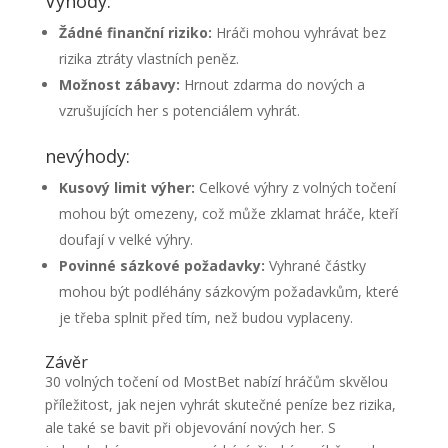
Výhody:
Žádné finanční riziko:
Hráči mohou vyhrávat bez
rizika ztráty vlastních peněz.
Možnost zábavy:
Hrnout zdarma do nových a
vzrušujících her s potenciálem vyhrát.
nevýhody:
Kusový limit výher:
Celkové výhry z volných točení
mohou být omezeny, což může zklamat hráče, kteří
doufají v velké výhry.
Povinné sázkové požadavky:
Vyhrané částky
mohou být podléhány sázkovým požadavkům, které
je třeba splnit před tím, než budou vyplaceny.
Závěr
30 volných točení od MostBet nabízí hráčům skvělou
příležitost, jak nejen vyhrát skutečné peníze bez rizika,
ale také se bavit při objevování nových her. S