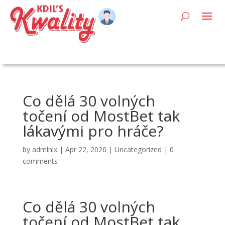
Co dělá 30 volných
točení od MostBet tak
lákavými pro hráče?
by
admlnlx
|
Apr 22, 2026
|
Uncategorized
|
0
comments
Co dělá 30 volných
točení od MostBet tak