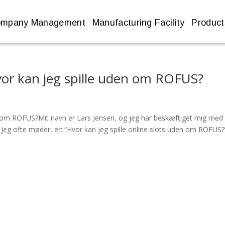
mpany Management
Manufacturing Facility
Product
vor kan jeg spille uden om ROFUS?
n om ROFUS?Mit navn er Lars Jensen, og jeg har beskæftiget mig med
, jeg ofte møder, er: “Hvor kan jeg spille online slots uden om ROFUS?