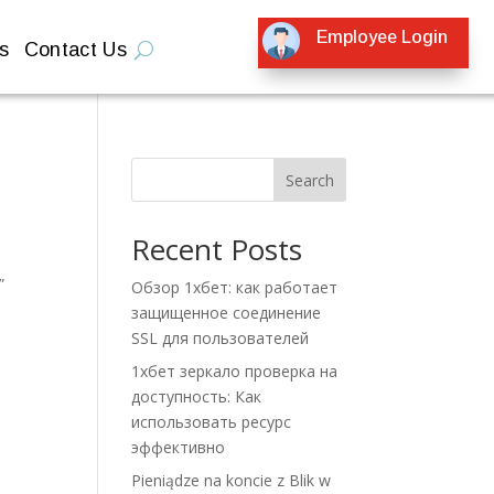
Employee Login
s
Contact Us
Search
Recent Posts
”
Обзор 1хбет: как работает
защищенное соединение
SSL для пользователей
1хбет зеркало проверка на
доступность: Как
использовать ресурс
эффективно
Pieniądze na koncie z Blik w