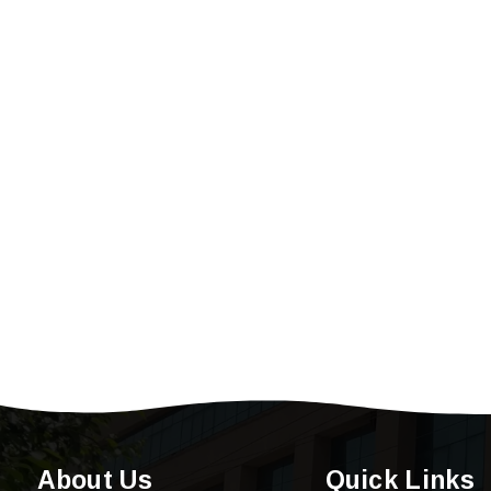
About Us
Quick Links