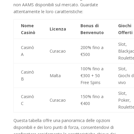
non AAMS disponibili sul mercato. Guardate
attentamente le loro caratteristiche:
Nome
Bonus di
Giochi
Licenza
Casinò
Benvenuto
Offerti
Slot,
Casinò
200% fino a
Curacao
Blackjac
A
€500
Roulett
100% fino a
Slot,
Casinò
Malta
€300 + 50
Giochi d
B
Free Spins
vivo
Slot,
Casinò
150% fino a
Curacao
Poker,
C
€400
Roulett
Questa tabella offre una panoramica delle opzioni
disponibili e dei loro punti di forza, consentendovi di