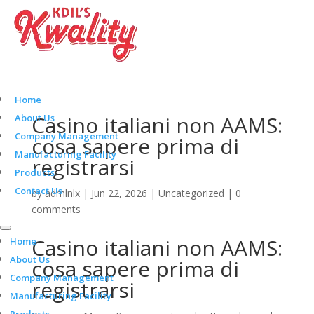
Home
Casino italiani non AAMS:
About Us
Company Management
cosa sapere prima di
Manufacturing Facility
registrarsi
Products
Contact Us
by
admlnlx
|
Jun 22, 2026
|
Uncategorized
|
0
comments
Casino italiani non AAMS:
Home
About Us
cosa sapere prima di
Company Management
registrarsi
Manufacturing Facility