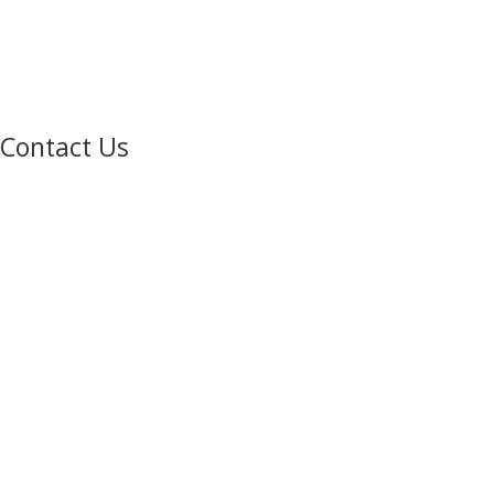
UHT Milk
UHT Cream
Flavoured Milk
Contact Us