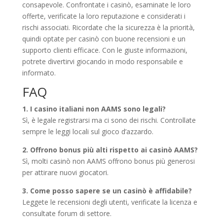
consapevole. Confrontate i casinò, esaminate le loro
offerte, verificate la loro reputazione e considerati i
rischi associati. Ricordate che la sicurezza è la priorità,
quindi optate per casinò con buone recensioni e un
supporto clienti efficace. Con le giuste informazioni,
potrete divertirvi giocando in modo responsabile e
informato.
FAQ
1. I casino italiani non AAMS sono legali?
Sì, è legale registrarsi ma ci sono dei rischi. Controllate
sempre le leggi locali sul gioco d’azzardo.
2. Offrono bonus più alti rispetto ai casinò AAMS?
Sì, molti casinò non AAMS offrono bonus più generosi
per attirare nuovi giocatori.
3. Come posso sapere se un casinò è affidabile?
Leggete le recensioni degli utenti, verificate la licenza e
consultate forum di settore.