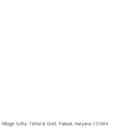
Village Softa, Tehsil & Distt. Palwal, Haryana-121004