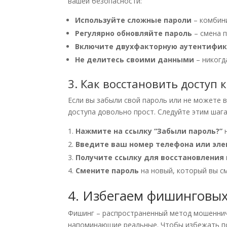
вашей безопасности:
Используйте сложные пароли
– комбини
Регулярно обновляйте пароль
– смена 
Включите двухфакторную аутентифи
Не делитесь своими данными
– никогд
3. Как восстановить доступ 
Если вы забыли свой пароль или не можете в
доступа довольно прост. Следуйте этим шага
Нажмите на ссылку “Забыли пароль?”
н
Введите ваш номер телефона или эле
Получите ссылку для восстановления
Смените пароль
на новый, который вы с
4. Избегаем фишинговых
Фишинг – распространенный метод мошеннич
напоминающие реальные. Чтобы избежать по