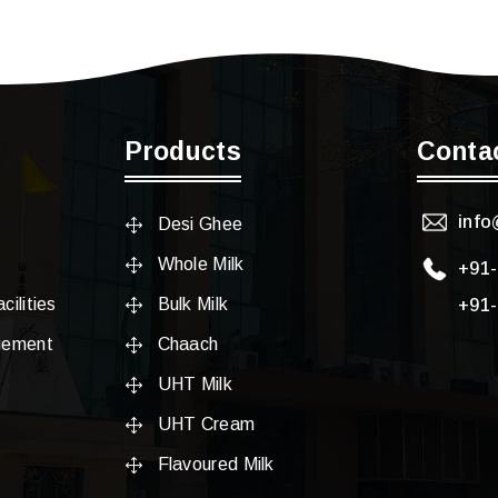
Products
Conta
info
Desi Ghee
Whole Milk
+91
cilities
Bulk Milk
+91
gement
Chaach
UHT Milk
UHT Cream
Flavoured Milk