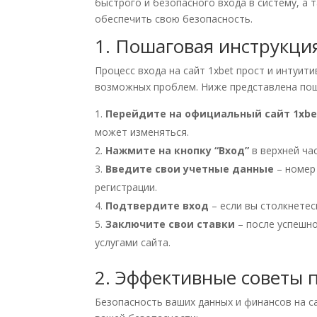
быстрого и безопасного входа в систему, а
обеспечить свою безопасность.
1. Пошаговая инструкция
Процесс входа на сайт 1xbet прост и интуи
возможных проблем. Ниже представлена пош
Перейдите на официальный сайт 1xbe
может изменяться.
Нажмите на кнопку “Вход”
в верхней ча
Введите свои учетные данные
– номер 
регистрации.
Подтвердите вход
– если вы столкнетесь
Заключите свои ставки
– после успешно
услугами сайта.
2. Эффективные советы 
Безопасность ваших данных и финансов на с