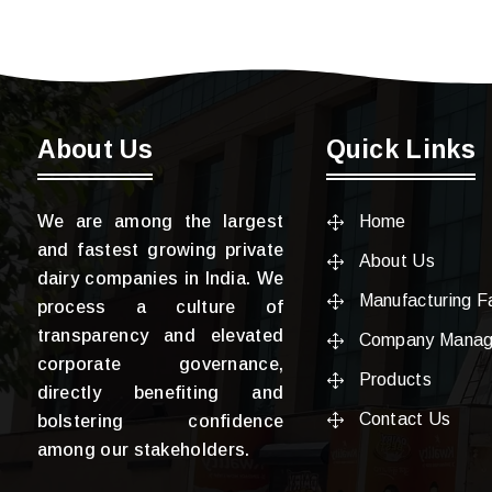
n
a
t
i
v
e
About Us
Quick Links
:
We are among the largest
Home
and fastest growing private
About Us
dairy companies in India. We
Manufacturing Fa
process a culture of
transparency and elevated
Company Mana
corporate governance,
Products
directly benefiting and
Contact Us
bolstering confidence
among our stakeholders.