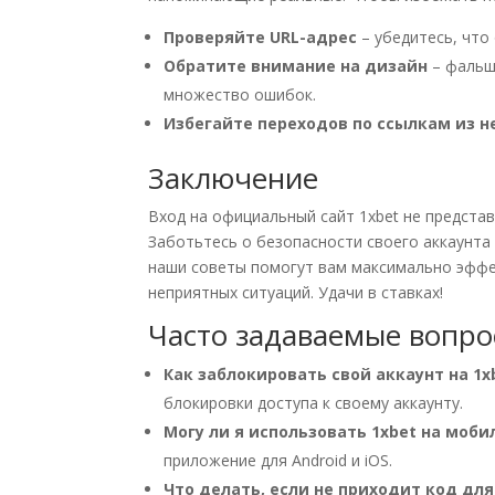
Проверяйте URL-адрес
– убедитесь, что 
Обратите внимание на дизайн
– фальш
множество ошибок.
Избегайте переходов по ссылкам из 
Заключение
Вход на официальный сайт 1xbet не предста
Заботьтесь о безопасности своего аккаунта
наши советы помогут вам максимально эфф
неприятных ситуаций. Удачи в ставках!
Часто задаваемые вопро
Как заблокировать свой аккаунт на 1x
блокировки доступа к своему аккаунту.
Могу ли я использовать 1xbet на моб
приложение для Android и iOS.
Что делать, если не приходит код д